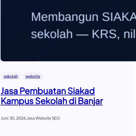
sekolah
website
Jasa Pembuatan Siakad
Kampus Sekolah di Banjar
Juni 30, 2026
.
Jasa Website SEO