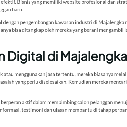
g efektif. Bisnis yang memiliki website profesional dan stra
nggan baru.
al dengan pengembangan kawasan industri di Majalengka m
 hanya bisa ditangkap oleh mereka yang berani mengambil l
 Digital di Majalengk
atau menggunakan jasa tertentu, mereka biasanya melal
salah yang perlu diselesaikan. Kemudian mereka mencari
bisa berperan aktif dalam membimbing calon pelanggan men
nformasi, testimoni dan ulasan membantu di tahap perband