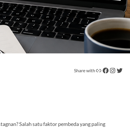
Tautan
Facebook
Instagram
Twitter
Share with
tagnan? Salah satu faktor pembeda yang paling