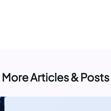
More Articles & Posts