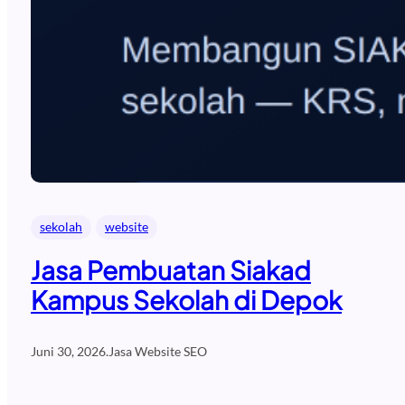
sekolah
website
Jasa Pembuatan Siakad
Kampus Sekolah di Depok
Juni 30, 2026
.
Jasa Website SEO