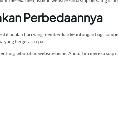
kini, mereka memastikan website Anda siap bersaing di lin
sakan Perbedaannya
 efektif adalah hari yang memberikan keuntungan bagi komp
a yang bergerak cepat.
s tentang kebutuhan website bisnis Anda. Tim mereka siap