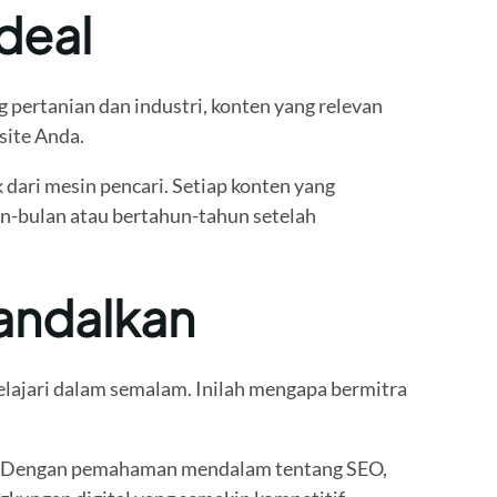
deal
ng pertanian dan industri, konten yang relevan
site Anda.
 dari mesin pencari. Setiap konten yang
an-bulan atau bertahun-tahun setelah
iandalkan
elajari dalam semalam. Inilah mengapa bermitra
da. Dengan pemahaman mendalam tentang SEO,