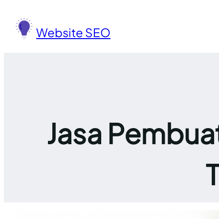
Lewati
ke
Website SEO
konten
Jasa Pembuat
T