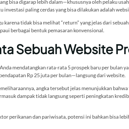
ang bisa digarap lebih dalam—khususnya oleh pelaku usaha
u investasi paling cerdas yang bisa dilakukan adalah websi
u karena tidak bisa melihat “return” yang jelas dari sebua
ampaui berbagai bentuk pemasaran konvensional.
ata Sebuah Website Pr
Anda mendatangkan rata-rata 5 prospek baru per bulan yan
n pendapatan Rp 25 juta per bulan—langsung dari website.
eliharaannya, angka tersebut jelas menunjukkan bahwa w
ermasuk dampak tidak langsung seperti peningkatan kredibi
ktor perikanan dan pariwisata, potensi ini bahkan bisa l