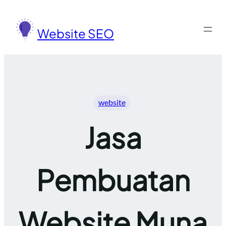
Lewati
ke
Website SEO
konten
website
Jasa
Pembuatan
Website Muna