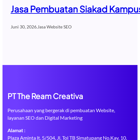
Jasa Pembuatan Siakad Kampus 
Juni 30, 2026
.
Jasa Website SEO
PT The Ream Creativa
Perusahaan yang bergerak di pembuatan Website,
layanan SEO dan Digital Marketing
Alamat :
Plaza Aminta lt. 5/504, Jl. Tol TB Simatupang No.Kav. 10,