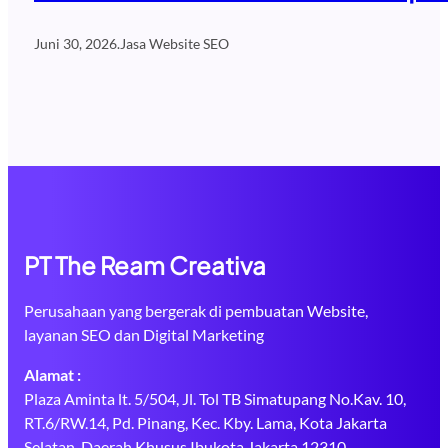
Juni 30, 2026
.
Jasa Website SEO
PT The Ream Creativa
Perusahaan yang bergerak di pembuatan Website,
layanan SEO dan Digital Marketing
Alamat :
Plaza Aminta lt. 5/504, Jl. Tol TB Simatupang No.Kav. 10,
RT.6/RW.14, Pd. Pinang, Kec. Kby. Lama, Kota Jakarta
Selatan, Daerah Khusus Ibukota Jakarta 12310