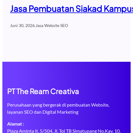
Jasa Pembuatan Siakad Kampus 
Juni 30, 2026
.
Jasa Website SEO
PT The Ream Creativa
Perusahaan yang bergerak di pembuatan Website,
layanan SEO dan Digital Marketing
Alamat :
Plaza Aminta lt. 5/504, Jl. Tol TB Simatupang No.Kav. 10,