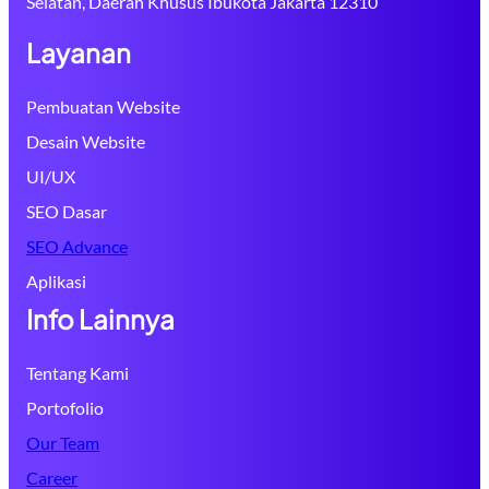
Selatan, Daerah Khusus Ibukota Jakarta 12310
Layanan
Pembuatan Website
Desain Website
UI/UX
SEO Dasar
SEO Advance
Aplikasi
Info Lainnya
Tentang Kami
Portofolio
Our Team
Career