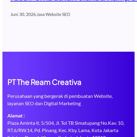
Juni 30, 2026
.
Jasa Website SEO
PT The Ream Creativa
Perusahaan yang bergerak di pembuatan Website,
layanan SEO dan Digital Marketing
Alamat :
Plaza Aminta lt. 5/504, Jl. Tol TB Simatupang No.Kav. 10,
RT.6/RW.14, Pd. Pinang, Kec. Kby. Lama, Kota Jakarta