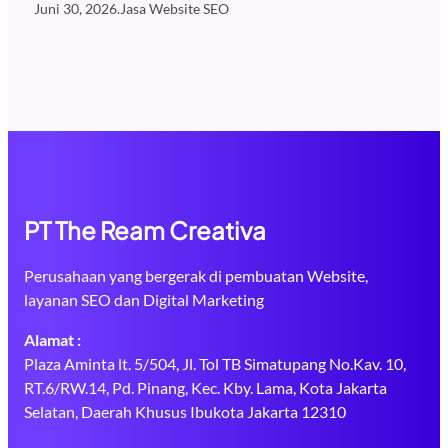
Juni 30, 2026
.
Jasa Website SEO
PT The Ream Creativa
Perusahaan yang bergerak di pembuatan Website,
layanan SEO dan Digital Marketing
Alamat :
Plaza Aminta lt. 5/504, Jl. Tol TB Simatupang No.Kav. 10,
RT.6/RW.14, Pd. Pinang, Kec. Kby. Lama, Kota Jakarta
Selatan, Daerah Khusus Ibukota Jakarta 12310