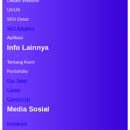
Desain Website
UI/UX
SEO Dasar
SEO Advance
Aplikasi
Info Lainnya
Tentang Kami
Portofolio
Our Team
Career
Conatct Us
Media Sosial
Instagram