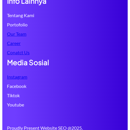
Info Lainnya
Tentang Kami
Portofolio
Our Team
Career
Conatct Us
Media Sosial
Instagram
Facebook
Tiktok
Youtube
Proudly Present Website SEO @2025.