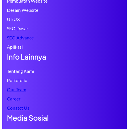
Pembuatan Website
Desain Website
UI/UX
SEO Dasar
SEO Advance
Aplikasi
Info Lainnya
Tentang Kami
Portofolio
Our Team
Career
Conatct Us
Media Sosial