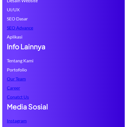
Desain Website
UI/UX
SEO Dasar
SEO Advance
Aplikasi
Info Lainnya
Tentang Kami
Portofolio
Our Team
Career
Conatct Us
Media Sosial
Instagram