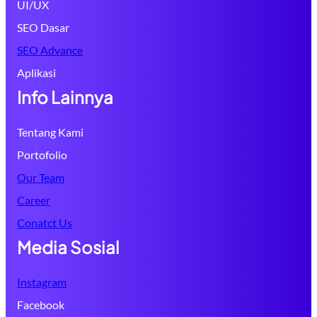
UI/UX
SEO Dasar
SEO Advance
Aplikasi
Info Lainnya
Tentang Kami
Portofolio
Our Team
Career
Conatct Us
Media Sosial
Instagram
Facebook