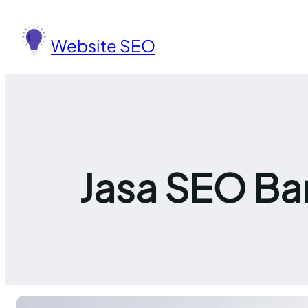
Lewati
ke
Website SEO
konten
Jasa SEO Ban