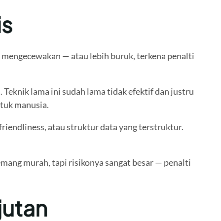
is
mengecewakan — atau lebih buruk, terkena penalti
eknik lama ini sudah lama tidak efektif dan justru
ntuk manusia.
endliness, atau struktur data yang terstruktur.
ang murah, tapi risikonya sangat besar — penalti
jutan