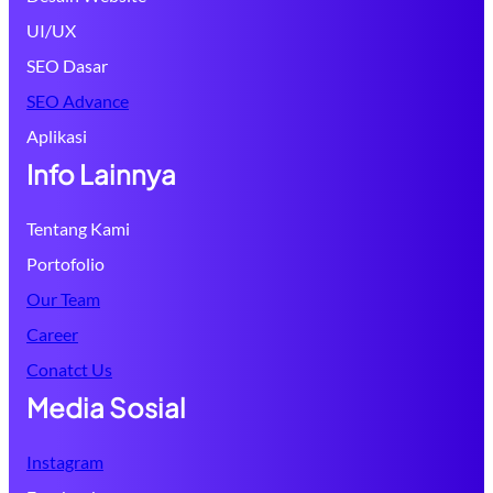
UI/UX
SEO Dasar
SEO Advance
Aplikasi
Info Lainnya
Tentang Kami
Portofolio
Our Team
Career
Conatct Us
Media Sosial
Instagram