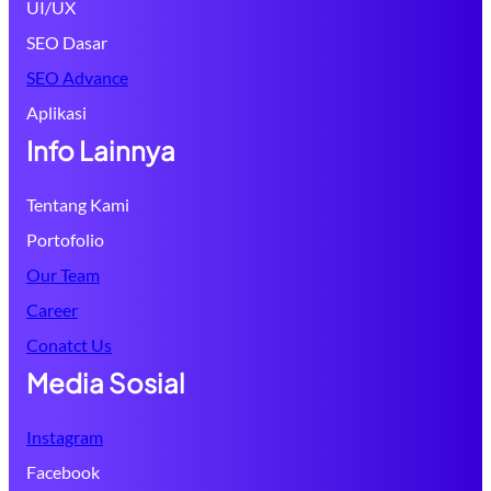
UI/UX
SEO Dasar
SEO Advance
Aplikasi
Info Lainnya
Tentang Kami
Portofolio
Our Team
Career
Conatct Us
Media Sosial
Instagram
Facebook