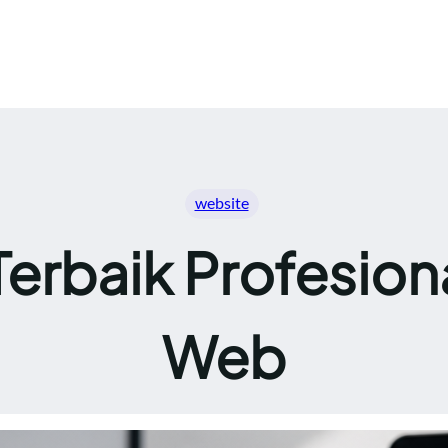
website
 Terbaik Profesion
Web