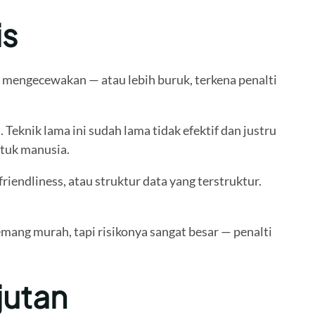
is
mengecewakan — atau lebih buruk, terkena penalti
eknik lama ini sudah lama tidak efektif dan justru
ntuk manusia.
endliness, atau struktur data yang terstruktur.
ang murah, tapi risikonya sangat besar — penalti
jutan