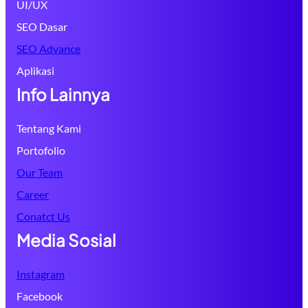
UI/UX
SEO Dasar
SEO Advance
Aplikasi
Info Lainnya
Tentang Kami
Portofolio
Our Team
Career
Conatct Us
Media Sosial
Instagram
Facebook