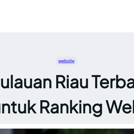
website
lauan Riau Terba
untuk Ranking We