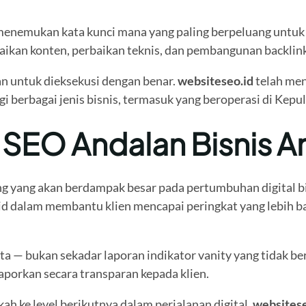
menemukan kata kunci mana yang paling berpeluang untuk 
baikan konten, perbaikan teknis, dan pembangunan backlin
n untuk dieksekusi dengan benar.
websiteseo.id
telah men
gi berbagai jenis bisnis, termasuk yang beroperasi di Kepu
a SEO Andalan Bisnis 
ng yang akan berdampak besar pada pertumbuhan digital b
lid dalam membantu klien mencapai peringkat yang lebih ba
a — bukan sekadar laporan indikator vanity yang tidak be
laporkan secara transparan kepada klien.
ah ke level berikutnya dalam perjalanan digital,
websitese