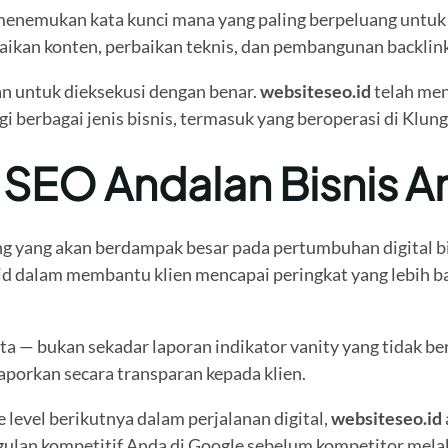
menemukan kata kunci mana yang paling berpeluang untuk 
baikan konten, perbaikan teknis, dan pembangunan backlin
n untuk dieksekusi dengan benar.
websiteseo.id
telah men
gi berbagai jenis bisnis, termasuk yang beroperasi di Klun
a SEO Andalan Bisnis 
ng yang akan berdampak besar pada pertumbuhan digital b
lid dalam membantu klien mencapai peringkat yang lebih ba
a — bukan sekadar laporan indikator vanity yang tidak be
laporkan secara transparan kepada klien.
 level berikutnya dalam perjalanan digital,
websiteseo.id
ulan kompetitif Anda di Google sebelum kompetitor melak