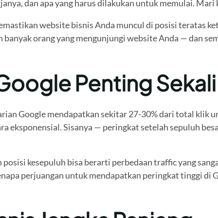
nya, dan apa yang harus dilakukan untuk memulai. Mari ki
astikan website bisnis Anda muncul di posisi teratas ke
kin banyak orang yang mengunjungi website Anda — dan se
oogle Penting Sekali
ian Google mendapatkan sekitar 27-30% dari total klik unt
ara eksponensial. Sisanya — peringkat setelah sepuluh bes
n posisi kesepuluh bisa berarti perbedaan traffic yang sa
kenapa perjuangan untuk mendapatkan peringkat tinggi di 