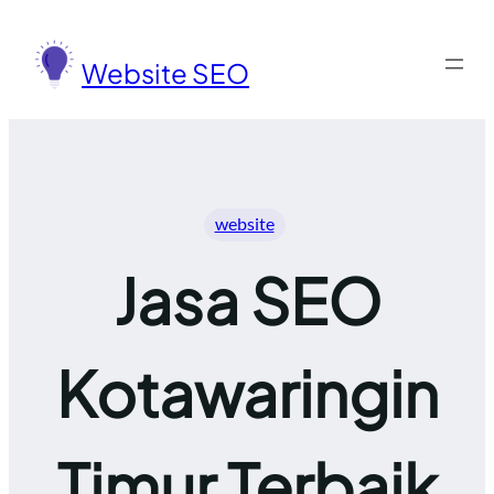
Lewati
ke
Website SEO
konten
website
Jasa SEO
Kotawaringin
Timur Terbaik