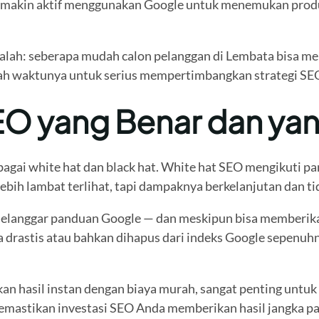
semakin aktif menggunakan Google untuk menemukan produk
adalah: seberapa mudah calon pelanggan di Lembata bisa m
dah waktunya untuk serius mempertimbangkan strategi SE
O yang Benar dan yan
bagai white hat dan black hat. White hat SEO mengikuti 
bih lambat terlihat, tapi dampaknya berkelanjutan dan tida
langgar panduan Google — dan meskipun bisa memberikan h
a drastis atau bahkan dihapus dari indeks Google sepenuhn
n hasil instan dengan biaya murah, sangat penting untuk 
memastikan investasi SEO Anda memberikan hasil jangka pa