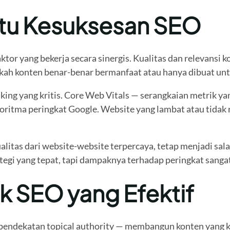
ntu Kesuksesan SEO
or yang bekerja secara sinergis. Kualitas dan relevansi 
h konten benar-benar bermanfaat atau hanya dibuat untu
ng yang kritis. Core Web Vitals — serangkaian metrik yan
lgoritma peringkat Google. Website yang lambat atau tidak 
litas dari website-website terpercaya, tetap menjadi sala
i yang tepat, tapi dampaknya terhadap peringkat sangat 
k SEO yang Efektif
lah pendekatan topical authority — membangun konten yang