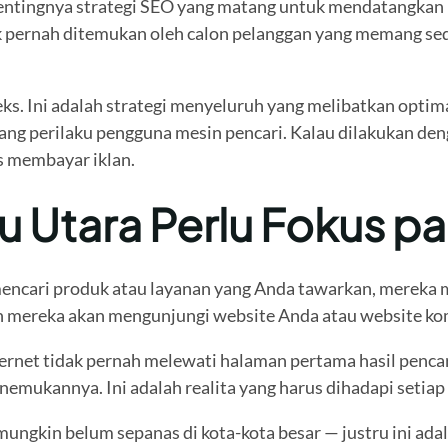
pentingnya strategi SEO yang matang untuk mendatangkan 
k pernah ditemukan oleh calon pelanggan yang memang sed
s. Ini adalah strategi menyeluruh yang melibatkan optima
erilaku pengguna mesin pencari. Kalau dilakukan dengan 
s membayar iklan.
wu Utara Perlu Fokus 
mencari produk atau layanan yang Anda tawarkan, mereka m
ah mereka akan mengunjungi website Anda atau website ko
rnet tidak pernah melewati halaman pertama hasil pencari
emukannya. Ini adalah realita yang harus dihadapi setiap p
 mungkin belum sepanas di kota-kota besar — justru ini ad