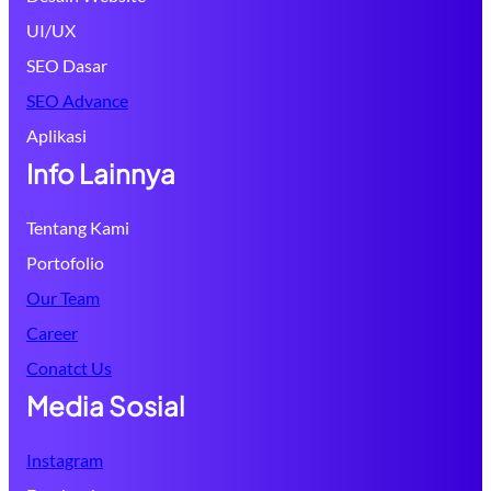
UI/UX
SEO Dasar
SEO Advance
Aplikasi
Info Lainnya
Tentang Kami
Portofolio
Our Team
Career
Conatct Us
Media Sosial
Instagram