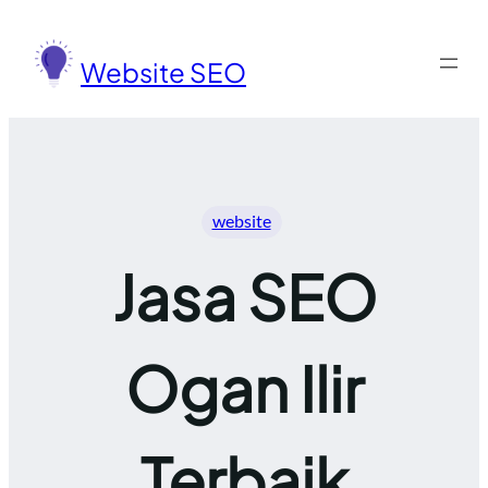
Lewati
ke
Website SEO
konten
website
Jasa SEO
Ogan Ilir
Terbaik