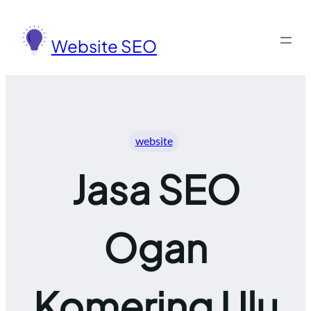
Lewati
ke
Website SEO
konten
website
Jasa SEO
Ogan
Komering Ulu