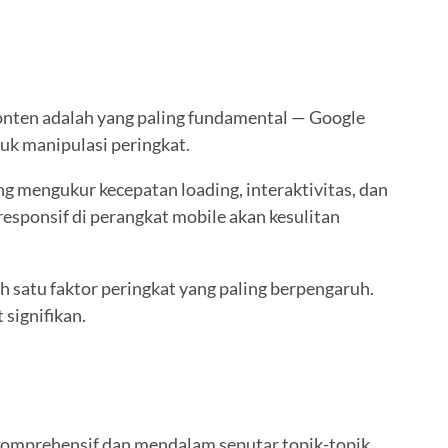
konten adalah yang paling fundamental — Google
k manipulasi peringkat.
g mengukur kecepatan loading, interaktivitas, dan
responsif di perangkat mobile akan kesulitan
h satu faktor peringkat yang paling berpengaruh.
signifikan.
 komprehensif dan mendalam seputar topik-topik