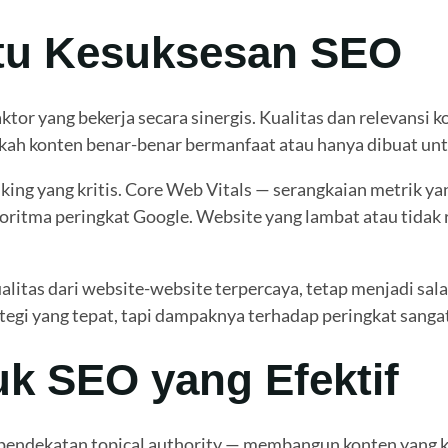
ntu Kesuksesan SEO
or yang bekerja secara sinergis. Kualitas dan relevansi 
h konten benar-benar bermanfaat atau hanya dibuat untu
ng yang kritis. Core Web Vitals — serangkaian metrik yan
lgoritma peringkat Google. Website yang lambat atau tidak 
litas dari website-website terpercaya, tetap menjadi sala
i yang tepat, tapi dampaknya terhadap peringkat sangat 
uk SEO yang Efektif
lah pendekatan topical authority — membangun konten yang