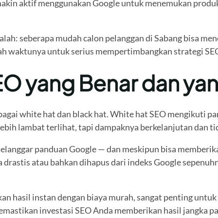
makin aktif menggunakan Google untuk menemukan produk 
adalah: seberapa mudah calon pelanggan di Sabang bisa me
dah waktunya untuk serius mempertimbangkan strategi SE
O yang Benar dan yan
bagai white hat dan black hat. White hat SEO mengikuti 
bih lambat terlihat, tapi dampaknya berkelanjutan dan tida
langgar panduan Google — dan meskipun bisa memberikan h
a drastis atau bahkan dihapus dari indeks Google sepenuhn
n hasil instan dengan biaya murah, sangat penting untuk 
memastikan investasi SEO Anda memberikan hasil jangka pa