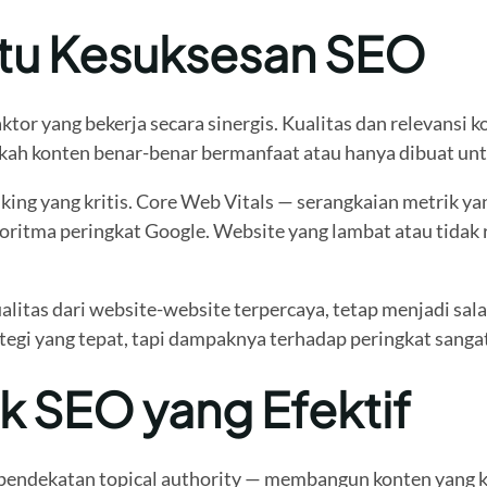
ntu Kesuksesan SEO
or yang bekerja secara sinergis. Kualitas dan relevansi 
h konten benar-benar bermanfaat atau hanya dibuat untu
ng yang kritis. Core Web Vitals — serangkaian metrik yan
lgoritma peringkat Google. Website yang lambat atau tidak 
litas dari website-website terpercaya, tetap menjadi sala
i yang tepat, tapi dampaknya terhadap peringkat sangat 
k SEO yang Efektif
lah pendekatan topical authority — membangun konten yang