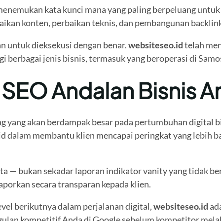
menemukan kata kunci mana yang paling berpeluang untuk 
baikan konten, perbaikan teknis, dan pembangunan backlin
n untuk dieksekusi dengan benar.
websiteseo.id
telah men
gi berbagai jenis bisnis, termasuk yang beroperasi di Samos
a SEO Andalan Bisnis 
ng yang akan berdampak besar pada pertumbuhan digital b
lid dalam membantu klien mencapai peringkat yang lebih ba
a — bukan sekadar laporan indikator vanity yang tidak be
laporkan secara transparan kepada klien.
vel berikutnya dalam perjalanan digital,
websiteseo.id
ada
ulan kompetitif Anda di Google sebelum kompetitor melak