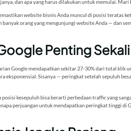
nya, dan apa yang harus dilakukan untuk memulai. Mari ki
astikan website bisnis Anda muncul di posisi teratas ke
kin banyak orang yang mengunjungi website Anda — dan se
oogle Penting Sekali
ian Google mendapatkan sekitar 27-30% dari total klik unt
ara eksponensial. Sisanya — peringkat setelah sepuluh bes
n posisi kesepuluh bisa berarti perbedaan traffic yang sa
kenapa perjuangan untuk mendapatkan peringkat tinggi di 