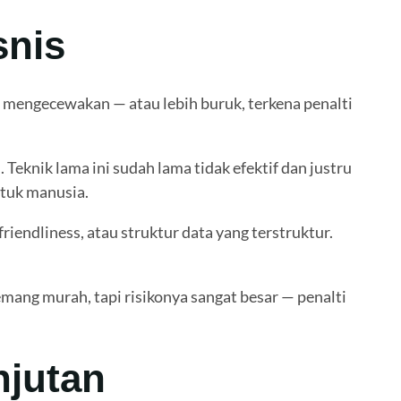
snis
mengecewakan — atau lebih buruk, terkena penalti
eknik lama ini sudah lama tidak efektif dan justru
ntuk manusia.
endliness, atau struktur data yang terstruktur.
ang murah, tapi risikonya sangat besar — penalti
njutan