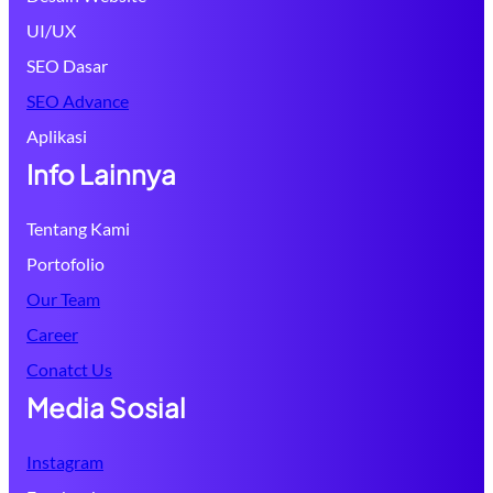
UI/UX
SEO Dasar
SEO Advance
Aplikasi
Info Lainnya
Tentang Kami
Portofolio
Our Team
Career
Conatct Us
Media Sosial
Instagram