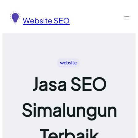
Lewati
ke
Website SEO
konten
website
Jasa SEO
Simalungun
Terbaik