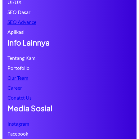
UI/UX
SEO Dasar
SEO Advance
Aplikasi
Info Lainnya
Tentang Kami
Portofolio
Our Team
Career
Conatct Us
Media Sosial
Instagram
Facebook