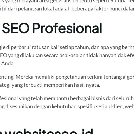
s yang melayani area geografis tertentu seperti Sumba Ten
if dari pelanggan lokal adalah beberapa faktor kunci dala
 SEO Profesional
 diperbarui ratusan kali setiap tahun, dan apa yang berhas
yang dilakukan secara asal-asalan tidak hanya tidak efek
e Anda.
enting. Mereka memiliki pengetahuan terkini tentang algori
tegi yang terbukti memberikan hasil nyata.
fesional yang telah membantu berbagai bisnis dari seluruh
g disesuaikan dengan kebutuhan spesifik setiap klien, web
 websiteseo.id