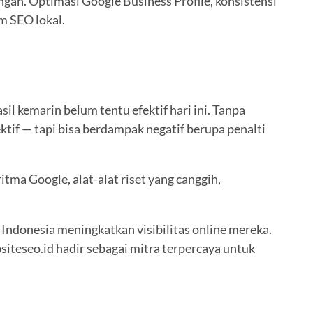
gah. Optimasi Google Business Profile, konsistensi
m SEO lokal.
il kemarin belum tentu efektif hari ini. Tanpa
tif — tapi bisa berdampak negatif berupa penalti
tma Google, alat-alat riset yang canggih,
 Indonesia meningkatkan visibilitas online mereka.
siteseo.id hadir sebagai mitra terpercaya untuk