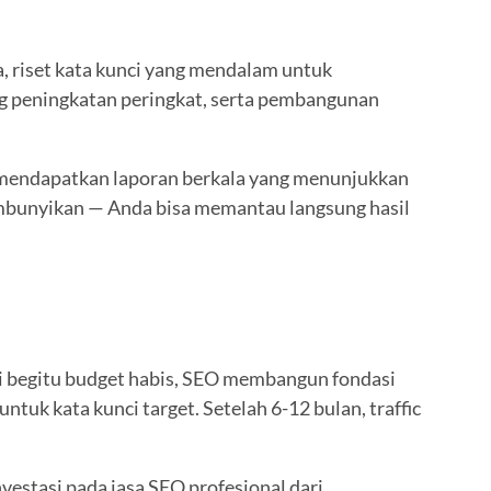
, riset kata kunci yang mendalam untuk
ng peningkatan peringkat, serta pembangunan
 mendapatkan laporan berkala yang menunjukkan
sembunyikan — Anda bisa memantau langsung hasil
nti begitu budget habis, SEO membangun fondasi
tuk kata kunci target. Setelah 6-12 bulan, traffic
vestasi pada jasa SEO profesional dari