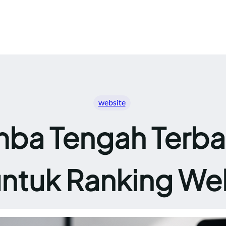
website
ba Tengah Terbai
untuk Ranking We