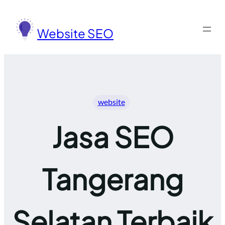
Lewati
ke
Website SEO
konten
website
Jasa SEO
Tangerang
Selatan Terbaik