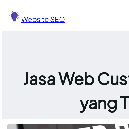
Lewati
ke
Website SEO
konten
Jasa Web Cust
yang 