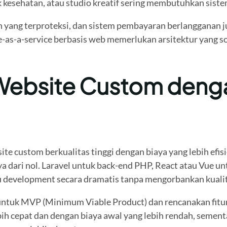
ik kesehatan, atau studio kreatif sering membutuhkan sist
en yang terproteksi, dan sistem pembayaran berlangganan 
-as-a-service berbasis web memerlukan arsitektur yang sol
ebsite Custom denga
e custom berkualitas tinggi dengan biaya yang lebih efis
dari nol. Laravel untuk back-end PHP, React atau Vue untu
 development secara dramatis tanpa mengorbankan kualitas
is untuk MVP (Minimum Viable Product) dan rencanakan fitu
h cepat dan dengan biaya awal yang lebih rendah, sement