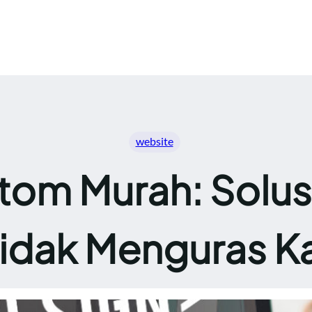
website
om Murah: Solus
Tidak Menguras K