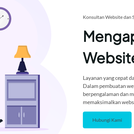
Konsultan Website dan 
Mengap
Websi
Layanan yang cepat da
Dalam pembuatan webi
berpengalaman dan me
memaksimalkan websit
Hubungi Kami