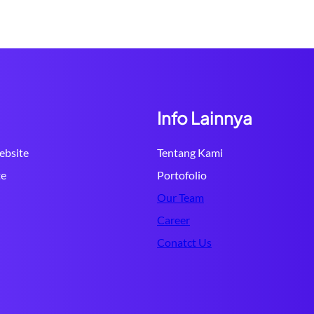
Info Lainnya
bsite
Tentang Kami
te
Portofolio
Our Team
Career
Conatct Us