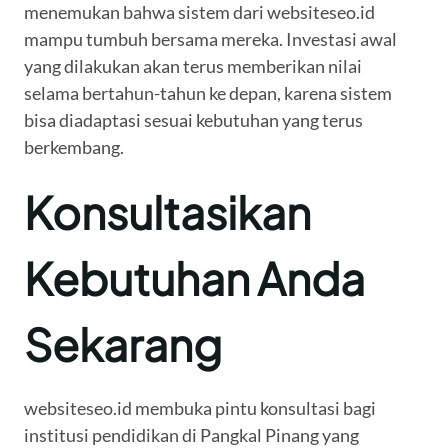
menemukan bahwa sistem dari websiteseo.id
mampu tumbuh bersama mereka. Investasi awal
yang dilakukan akan terus memberikan nilai
selama bertahun-tahun ke depan, karena sistem
bisa diadaptasi sesuai kebutuhan yang terus
berkembang.
Konsultasikan
Kebutuhan Anda
Sekarang
websiteseo.id membuka pintu konsultasi bagi
institusi pendidikan di Pangkal Pinang yang