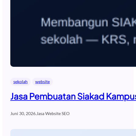
sekolah
website
Jasa Pembuatan Siakad Kampus
Juni 30, 2026
.
Jasa Website SEO