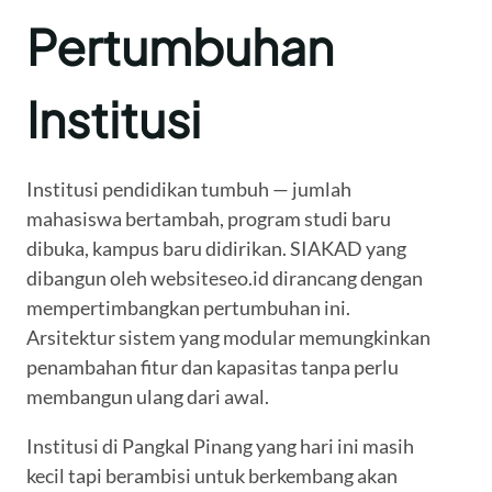
Pertumbuhan
Institusi
Institusi pendidikan tumbuh — jumlah
mahasiswa bertambah, program studi baru
dibuka, kampus baru didirikan. SIAKAD yang
dibangun oleh websiteseo.id dirancang dengan
mempertimbangkan pertumbuhan ini.
Arsitektur sistem yang modular memungkinkan
penambahan fitur dan kapasitas tanpa perlu
membangun ulang dari awal.
Institusi di Pangkal Pinang yang hari ini masih
kecil tapi berambisi untuk berkembang akan