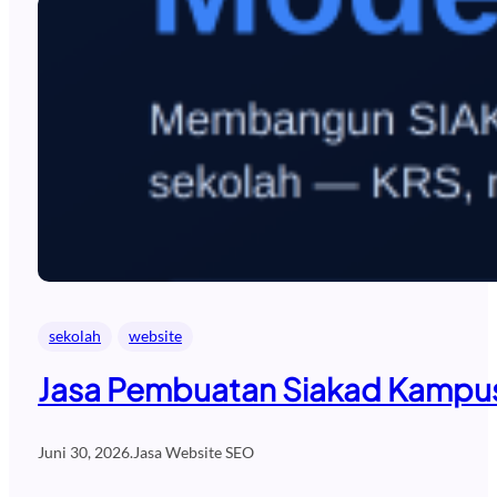
sekolah
website
Jasa Pembuatan Siakad Kampus 
Juni 30, 2026
.
Jasa Website SEO