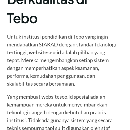
Tebo
Untuk institusi pendidikan di Tebo yang ingin
mendapatkan SIAKAD dengan standar teknologi
tertinggi,
websiteseo.id
adalah pilihan yang
tepat. Mereka mengembangkan setiap sistem
dengan memperhatikan aspek keamanan,
performa, kemudahan penggunaan, dan
skalabilitas secara bersamaan.
Yang membuat websiteseo.id spesial adalah
kemampuan mereka untuk menyeimbangkan
teknologi canggih dengan kebutuhan praktis
institusi. Tidak ada gunanya sistem yang secara
teknis sempurna tapi sulit digunakan oleh staf