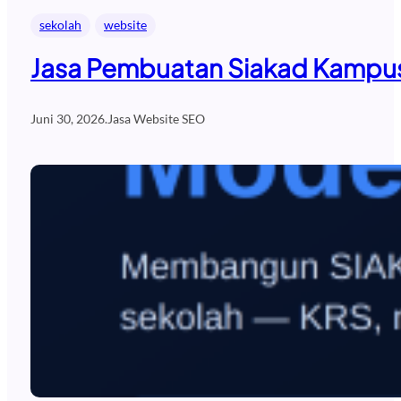
sekolah
website
Jasa Pembuatan Siakad Kampus
Juni 30, 2026
.
Jasa Website SEO