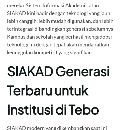
mereka. Sistem Informasi Akademik atau
SIAKAD kini hadir dengan teknologi yang jauh
lebih canggih, lebih mudah digunakan, dan lebih
terintegrasi dibandingkan generasi sebelumnya.
Kampus dan sekolah yang berhasil mengadopsi
teknologi ini dengan tepat akan mendapatkan
keunggulan kompetitif yang signifikan.
SIAKAD Generasi
Terbaru untuk
Institusi di Tebo
SIAKAD modern yang dikembangkan saat ini