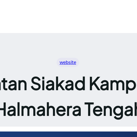
website
tan Siakad Kampu
Halmahera Tenga