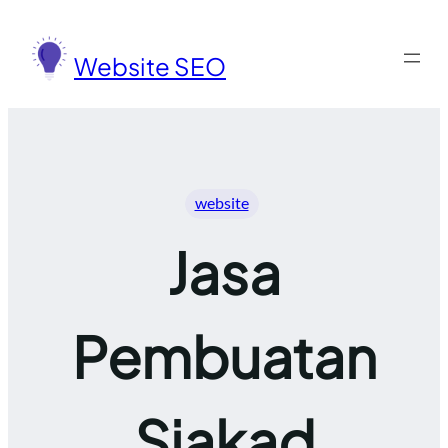
Lewati
ke
Website SEO
konten
website
Jasa
Pembuatan
Siakad