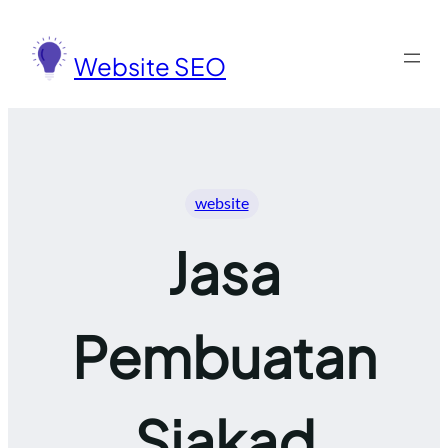
Lewati
ke
Website SEO
konten
website
Jasa
Pembuatan
Siakad