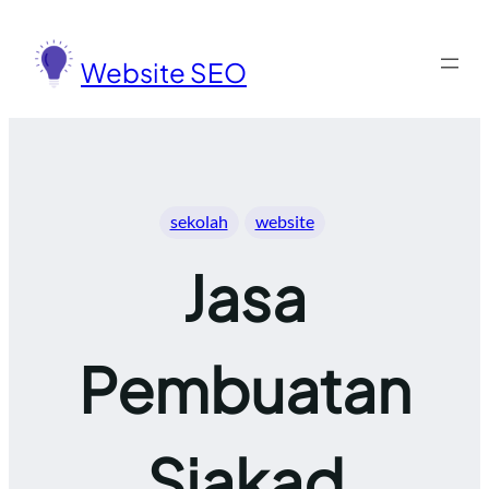
Lewati
ke
Website SEO
konten
sekolah
website
Jasa
Pembuatan
Siakad