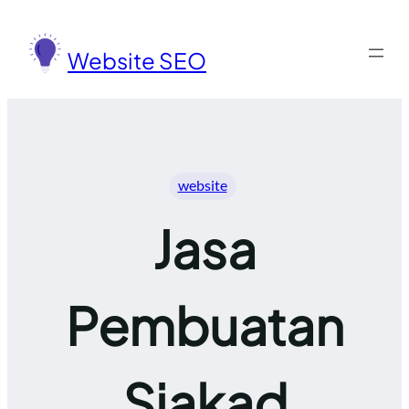
Lewati
ke
Website SEO
konten
website
Jasa
Pembuatan
Siakad