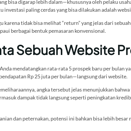
ang bisa digarap lebih dalam—khususnya oleh pelaku usaha
u investasi paling cerdas yang bisa dilakukan adalah websi
u karena tidak bisa melihat “return” yang jelas dari sebua
ampaui berbagai bentuk pemasaran konvensional.
ata Sebuah Website Pr
Anda mendatangkan rata-rata 5 prospek baru per bulan yan
n pendapatan Rp 25 juta per bulan—langsung dari website.
eliharaannya, angka tersebut jelas menunjukkan bahwa w
ermasuk dampak tidak langsung seperti peningkatan kredibi
tanian dan peternakan, potensi ini bahkan bisa lebih besa