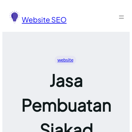
Lewati
ke
Website SEO
konten
website
Jasa
Pembuatan
Siakad