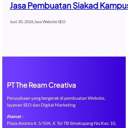
Jasa Pembuatan Siakad Kampus 
Juni 30, 2026
.
Jasa Website SEO
PT The Ream Creativa
Perusahaan yang bergerak di pembuatan Website,
layanan SEO dan Digital Marketing
Alamat :
Plaza Aminta lt. 5/504, Jl. Tol TB Simatupang No.Kav. 10,