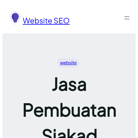
Lewati
ke
Website SEO
konten
website
Jasa
Pembuatan
Siakad